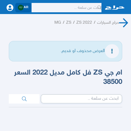
AR
حراج السيارات
/
ZS 2022
/
ZS
/
MG
العرض محذوف او قديم.
ام جي ZS فل كامل مديل 2022 السعر
38500