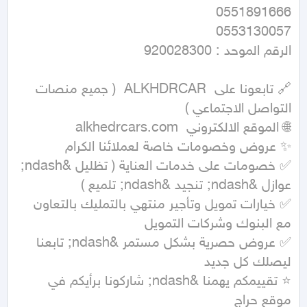
🔗 تابعونا على  ALKHDRCAR  ( جميع منصات 
✅ خصومات على خدمات العناية ( تظليل &ndash; 
✅ خيارات تمويل وتأجير منتهي بالتمليك بالتعاون 
✅ عروض حصرية بشكل مستمر &ndash; تابعنا 
⭐ تقييمكم يهمنا &ndash; شاركونا برأيكم في 
موقع حراج