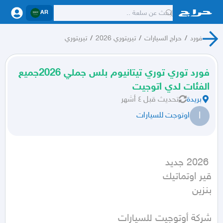
AR
فورد
/
حراج السيارات
/
تيريتوري 2026
/
تيريتوري
فورد توري توري تيتانيوم بلس جملي 2026جميع
الفئات لدي اتوجيت
بريدة
تحديث
قبل ٤ أشهر
ا
اوتوجت للسيارات
بنزين