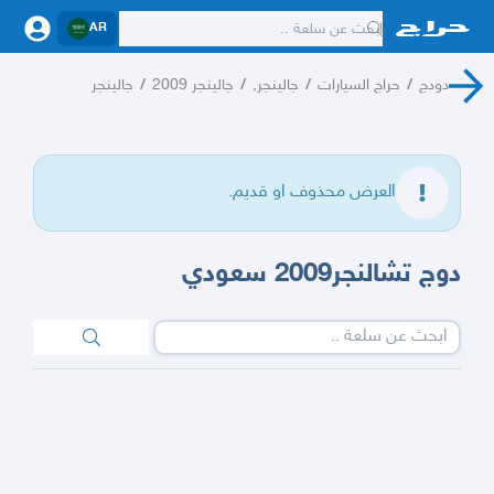
AR
دودج
/
حراج السيارات
/
جالينجر,
/
جالينجر 2009
/
جالينجر
العرض محذوف او قديم.
دوج تشالنجر2009 سعودي