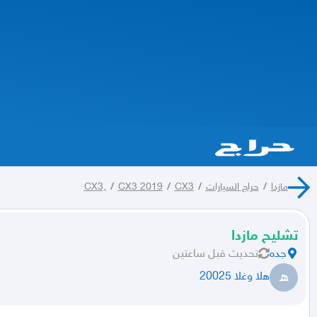
مازدا
/
حراج السيارات
/
CX3
/
CX3 2019
/
CX3,
تشليح مازدا
جده
تحديث
قبل ساعتين
ه
هلا وغلا 20025