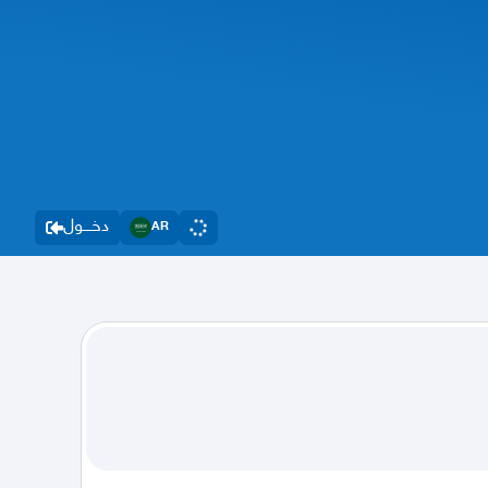
دخــــول
AR