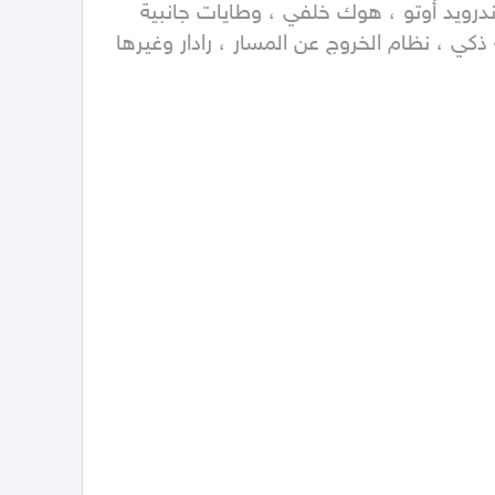
وتسخين للمقاعد ، تسخين للمقود ، شاحن لاسلكي ، اضاءة محيطية 64 لون ، تخشيب بلاك بيانو ، ابل كار بلاي وأندرويد أوتو ، هوك خلفي ، وطايات جانبية  
ألمنيوم وضعيات قيادة مختلفة ، نظام صوتي بروماستر  ، جنوط مقاس 21 ، بروجكتر ، نقاط عمياء ، مثبت سرعة ذكي ، نظام الخروج عن المسار ، رادار وغيرها 