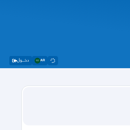
دخــــول
AR