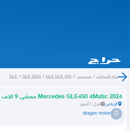
حراج السيارات
/
مرسيدس
/
GLE,GLE 450
/
GLE 2024
/
GLE
2024 Mercedes GLE450 4Matic ممشى 9 الاف
الرياض
قبل ٤ أشهر
D
dragon motor