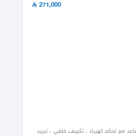
271,000
&lrm;اهم المواصفات: دخول ذكي ، كاميرا 360 ، حساسات أمامية وخلفية ، فتحة سقف بانوراما ، ذاكرة تخزين مقاعد مع تحكم كهرباء ، تكييف خلفي ، تبريد 