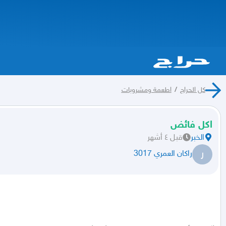
كل الحراج
/
اطعمة ومشروبات
اكل فائض
الخبر
قبل ٤ أشهر
ر
راكان العمري 3017