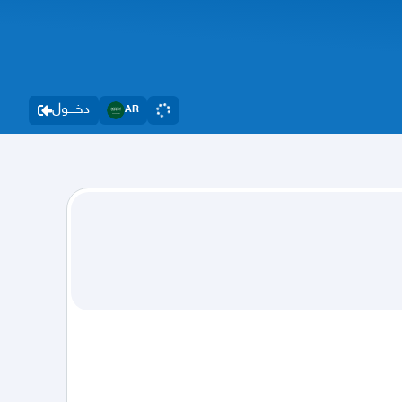
دخــــول
AR