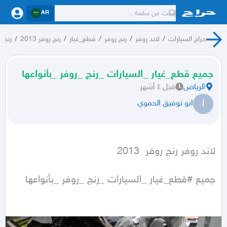
AR
حراج السيارات
/
لاند روفر
/
رنج روفر
/
قطع_غيار
/
رنج روفر 2013
/
رنج ر
جميع قطع_غيار _السيارات _رنج _روفر _بأنواعها
الرياض
قبل ٤ أشهر
ا
ابو توفيق الحموي
لاند روفر رنج روفر  2013
جميع #قطع_غيار _السيارات _رنج _روفر _بأنواعها