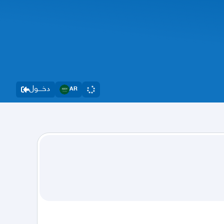
دخــــول
AR