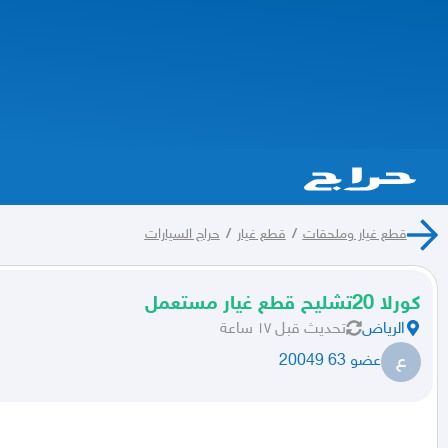
قطع غيار وملحقات
/
قطع غيار
/
حراج السيارات
كورلا 20تشليح قطع غيار مستعمل
الرياض
تحديث
قبل ١٧ ساعة
ع
عضو 63 20049