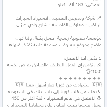
الممشى: 183 ألف كيلو
مؤسسة سعودية رسمية، نعمل بثقة، ولنا كيان 
لكن نؤمن إن العمل النظيف والصادق يفرض نفسه 
🔝 الأفضل في عالم الاستيراد - ثقة اكثر من 450 
عميل قيمونا تقييم ايجابي على حساباتنا للاستيراد و 