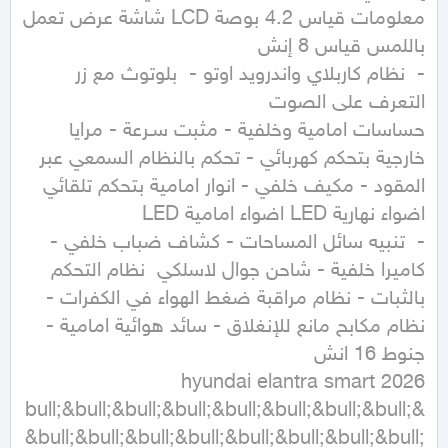
معلومات قياس 4.2 بوصة LCD شاشة عرض تعمل 
-  نظام كاربلاي واندرويد اوتو -  بلوتوث مع زر 
حساسات امامية وخلفية - مثبت سـرعة - مرايا 
خارجية بتحكم كهربائي - تحكم بالنظام السمعي عبر 
المقود - مكيف خلفي - انوار امامية بتحكم تلقائي 
-  تنبيه سائل المساحات - كشاف ضباب خلفي - 
كاميرا خلفية - شاحن جوال لاسلكي  نظام التحكم 
بالثبات - نظام مراقبة ضغط الهواء في الكفرات - 
نظام مكابح مانع للإنغلاق - سائد هوائية امامية - 
&bull;&bull;&bull;&bull;&bull;&bull;&bull;&bull;
&bull;&bull;&bull;&bull;&bull;&bull;&bull;&bull;