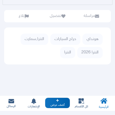
مراسلة
تفضيل
بلاغ
هونداي
حراج السيارات
النترا,سمارت
النترا 2026
النترا
أضف عرض
الرسائل
كل الأقسام
الإشعارات
الرئيسية