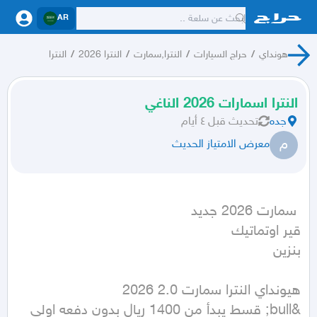
AR
هونداي
/
حراج السيارات
/
النترا,سمارت
/
النترا 2026
/
النترا
النترا اسمارات 2026 الناغي
جده
تحديث
قبل ٤ أيام
م
معرض الامتياز الحديث
بنزين