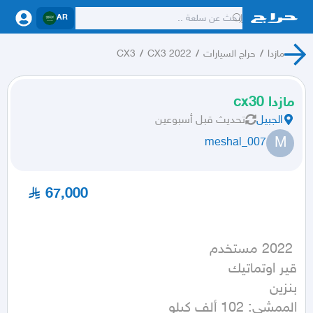
AR
مازدا
/
حراج السيارات
/
CX3 2022
/
CX3
مازدا cx30
الجبيل
تحديث
قبل أسبوعين
M
meshal_007
67,000
الممشى: 102 ألف كيلو