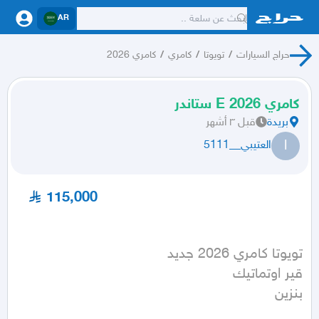
AR
حراج السيارات
/
تويوتا
/
كامري
/
كامري 2026
كامري 2026 E ستاندر
بريدة
قبل ٣ أشهر
ا
العتيبي__5111
115,000
بنزين