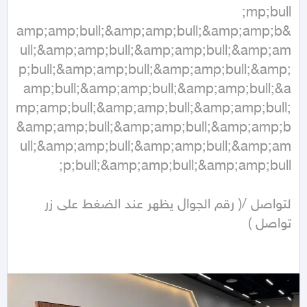
&amp;amp;bull;&amp;amp;bull;&amp;amp;b
ull;&amp;amp;bull;&amp;amp;bull;&amp;am
p;bull;&amp;amp;bull;&amp;amp;bull;&amp;
amp;bull;&amp;amp;bull;&amp;amp;bull;&a
mp;amp;bull;&amp;amp;bull;&amp;amp;bull;
&amp;amp;bull;&amp;amp;bull;&amp;amp;b
ull;&amp;amp;bull;&amp;amp;bull;&amp;am
لتواصل /( رقم الجوال يظهر عند الضغط على زر 
تواصل )  