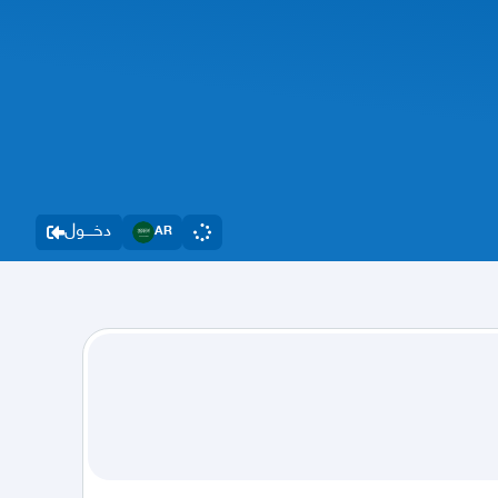
دخــــول
AR