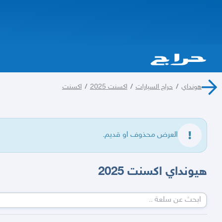
هونداي
/
حراج السيارات
/
اكسنت 2025
/
اكسنت
العرض محذوف او قديم.
هيونداي اكسنت 2025