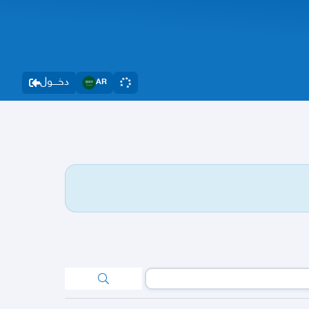
دخــــول
AR