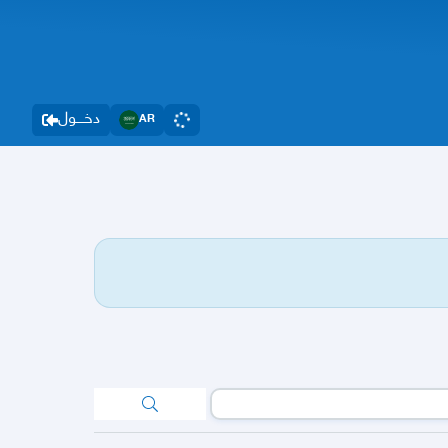
دخــــول
AR