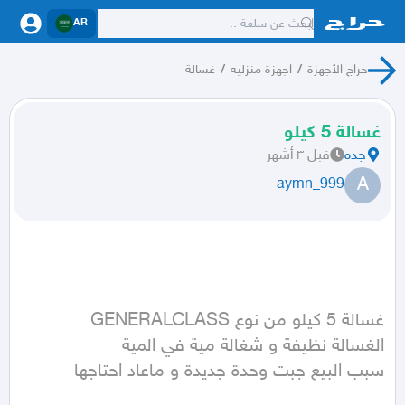
AR
حراج الأجهزة
/
اجهزة منزليه
/
غسالة
غسالة 5 كيلو
جده
قبل ٣ أشهر
A
aymn_999
سبب البيع جبت وحدة جديدة و ماعاد احتاجها