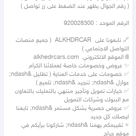
🔗 تابعونا على  ALKHDRCAR  ( جميع منصات 
✅ خصومات على خدمات العناية ( تظليل &ndash; 
✅ خيارات تمويل وتأجير منتهي بالتمليك بالتعاون 
✅ عروض حصرية بشكل مستمر &ndash; تابعنا 
⭐ تقييمكم يهمنا &ndash; شاركونا برأيكم في 
موقع حراج