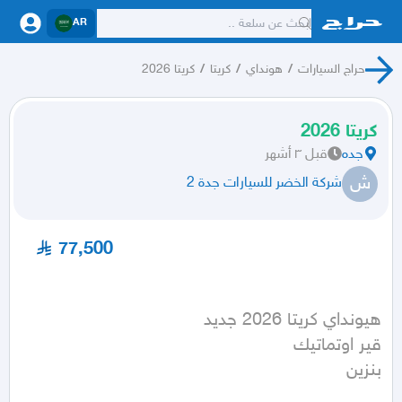
AR
حراج السيارات
/
هونداي
/
كريتا
/
كريتا 2026
كريتا 2026
جده
قبل ٣ أشهر
ش
شركة الخضر للسيارات جدة 2
77,500
بنزين