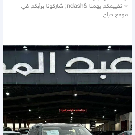
⭐ تقييمكم يهمنا &ndash; شاركونا برأيكم في 
موقع حراج
