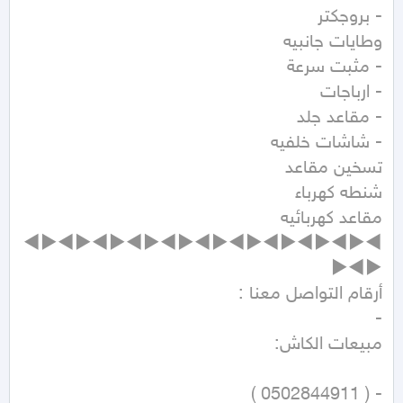
◄►◄►◄►◄►◄►◄►◄►◄►◄►◄►◄