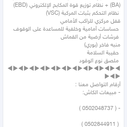
◄►◄►◄►◄►◄►◄►◄►◄►◄►◄►◄