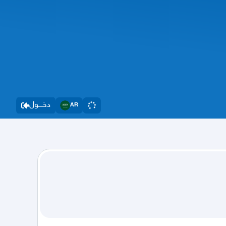
دخــــول
AR