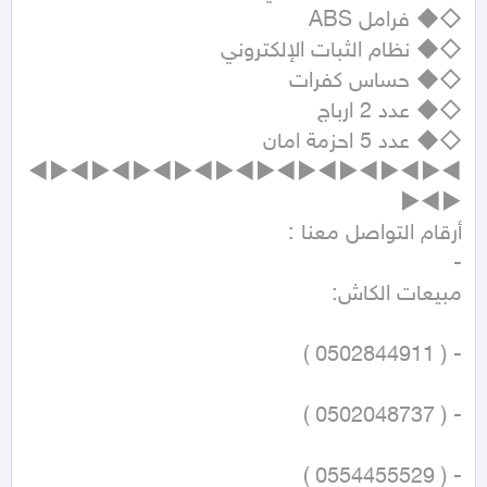
◄►◄►◄►◄►◄►◄►◄►◄►◄►◄►◄