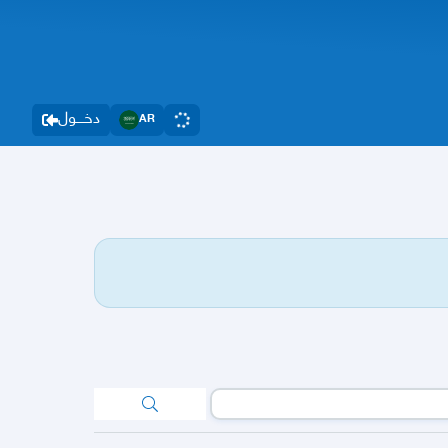
دخــــول
AR