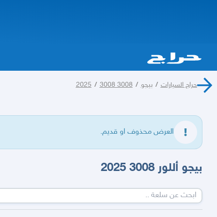
حراج السيارات
/
بيجو
/
3008 2025
3008
/
العرض محذوف او قديم.
بيجو أللور 3008 2025