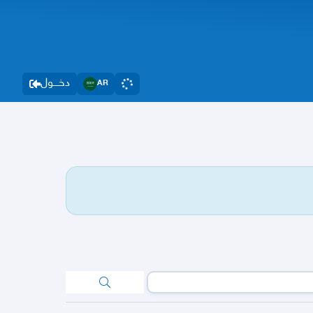
دخــــول
AR