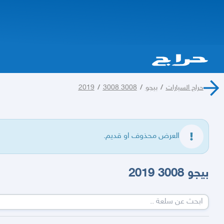
حراج السيارات
/
بيجو
/
3008 2019
3008
/
العرض محذوف او قديم.
بيجو 3008 2019