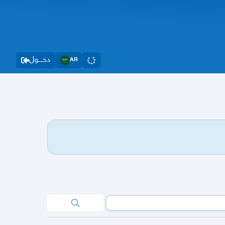
دخــــول
AR