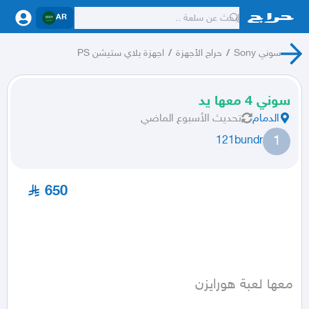
AR
سوني Sony
/
حراج الأجهزة
/
اجهزة بلاي ستيشن PS
سوني 4 معها يد
الدمام
تحديث
الأسبوع الماضي
1
121bundr
650
معها لعبة هورايزن