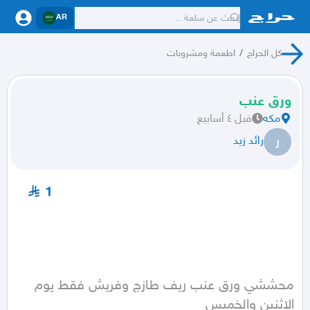
AR
كل الحراج
/
اطعمة ومشروبات
ورق عنب
مكه
قبل ٤ أسابيع
ر
رائد زيد
1
محششي ورق عنب ريف طازج وفريش فقط يوم 