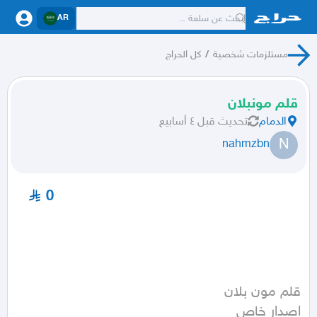
AR
مستلزمات شخصية
/
كل الحراج
قلم مونبلان
الدمام
تحديث
قبل ٤ أسابيع
N
nahmzbn
0