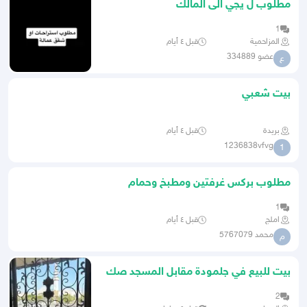
مطلوب ل يجي الى المالك
1
المزاحمية
قبل ٤ أيام
عضو 334889
ع
بيت شعبي
بريدة
قبل ٤ أيام
1236838vfvg
1
مطلوب بركس غرفتين ومطبخ وحمام
للبيع
1
املج
قبل ٤ أيام
محمد 5767079
م
بيت للبيع في جلمودة مقابل المسجد صك
حر
2