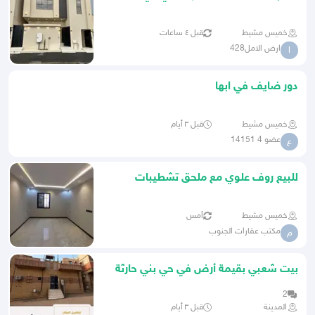
النسيم خميس مشيط
خميس مشيط
قبل ٤ ساعات
ارض الامل428
ا
دور ضايف في ابها
خميس مشيط
قبل ٣ أيام
عضو 4 14151
ع
للبيع روف علوي مع ملحق تشطيبات
فاخره بحي الموسي
خميس مشيط
أمس
مكتب عقارات الجنوب
م
بيت شعبي بقيمة أرض في حي بني حارثة
2
المدينة
قبل ٣ أيام