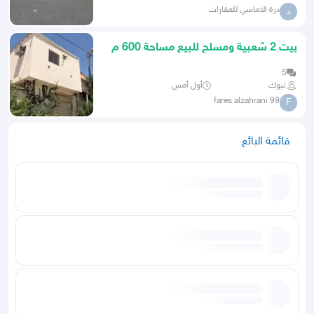
درة الاماسي للعقارات
د
بيت 2 شعبية ومسلح للبيع مساحة 600 م
بصك إلكتروني
5
تبوك
أول أمس
fares alzahrani 99
F
قائمة البائع