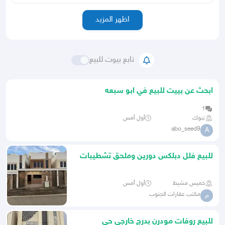
اظهر المزيد
تابع بيوت للبيع
ابحث عن بييت للبيع في ابو سبعه
1
تبوك
أول أمس
abo_seed9
A
للبيع فلل دبلكس دورين وملحق تشطيبات
راقيه بالمحاله أبها
خميس مشيط
أول أمس
مكتب عقارات الجنوب
م
للبيع روفات مودرن بدرج خارجي حي