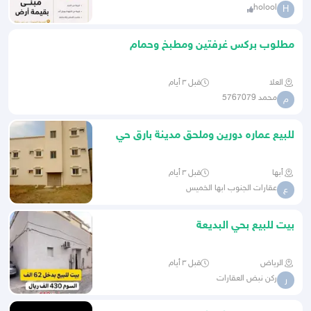
holool
H
مطلوب بركس غرفتين ومطبخ وحمام
للبيع
العلا
قبل ٣ أيام
محمد 5767079
م
للبيع عماره دورين وملحق مدينة بارق حي
أبو رماده من 820الف
أبها
قبل ٣ أيام
عقارات الجنوب ابها الخميس
ع
بيت للبيع بحي البديعة
الرياض
قبل ٣ أيام
ركن نبض العقارات
ر