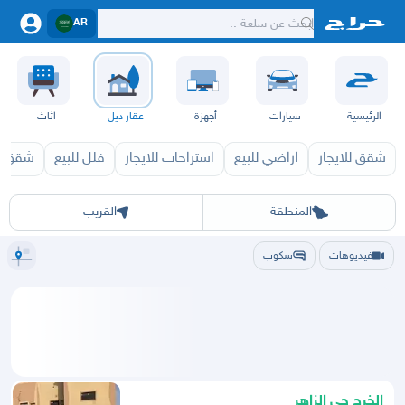
AR
الرئيسية
سيارات
أجهزة
عقار ديل
اثاث
شقق للايجار
اراضي للبيع
استراحات للايجار
فلل للبيع
شقق لل
الرياض
الشرقيه
جده
مكه
ينبع
حفر الباطن
المدينة
الطايف
تبوك
القصيم
حائل
أبها
عسير
الباحة
جي
المنطقة
القريب
فيديوهات
سكوب
الخرج حي الزاهر