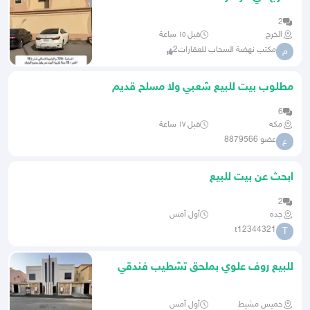
2
الخرج
قبل ١٥ ساعة
مكتب نهضة السحاب للعقارات2
م
مطلوب بيت للبيع شعبي ولا مسلح قديم
6
مكه
قبل ١٧ ساعة
عضو 8879566
ع
ابحث عن بيت للبيع
2
جده
أول أمس
t12344321
T
للبيع روف علوي بملحق تشطيب فندقي
علي طريق المدينه العسكريه
خميس مشيط
أول أمس