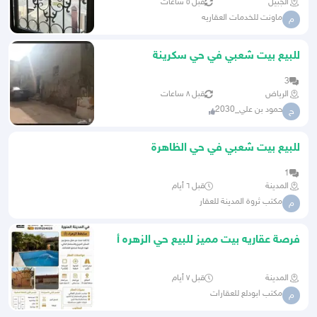
الجبيل
قبل ٥ ساعات
ماونت للخدمات العقاريه
م
للبيع بيت شعبي في حي سكرينة
3
الرياض
قبل ٨ ساعات
حمود بن علي_2030
ح
للبيع بيت شعبي في حي الظاهرة
1
المدينة
قبل ٦ أيام
مكتب ثروة المدينة للعقار
م
فرصة عقاريه بيت مميز للبيع حي الزهره أ
المدينة
قبل ٧ أيام
مكتب ابودلع للعقارات
م