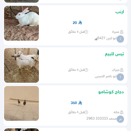
ارنب
20
عنيزة
قبل ٧ دقائق
ابو لتين 6427
ا
تيس للبيع
جيزان
قبل ٨ دقائق
ابو ناصر الحبيبي
ا
دجاج كوشامو
350
مكه
قبل ٨ دقائق
محمد 333333 2963
م