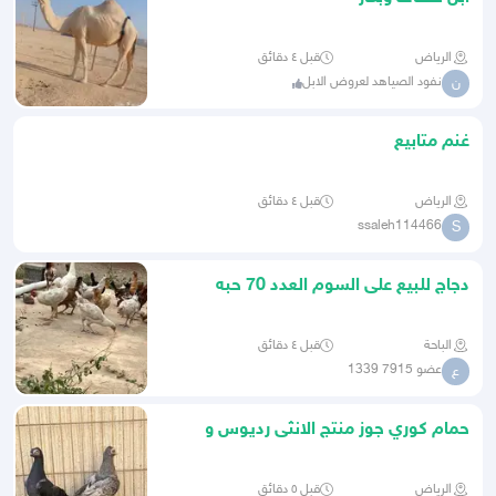
الرياض
قبل ٤ دقائق
نفود الصياهد لعروض الابل
ن
غنم متابيع
الرياض
قبل ٤ دقائق
ssaleh114466
S
دجاج للبيع على السوم العدد 70 حبه
الباحة
قبل ٤ دقائق
عضو 7915 1339
ع
حمام كوري جوز منتج الانثى رديوس و
الذكر بلوشك من النوادر
الرياض
قبل ٥ دقائق