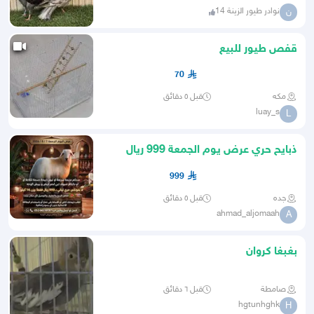
نوادر طيور الزينة 14
ن
قفص طيور للبيع
70
مكه
قبل ٥ دقائق
luay_s
L
ذبايح حري عرض يوم الجمعة 999 ريال
فقط
999
جده
قبل ٥ دقائق
ahmad_aljomaah
A
بغبغا كروان
صامطة
قبل ٦ دقائق
hgtunhghk
H