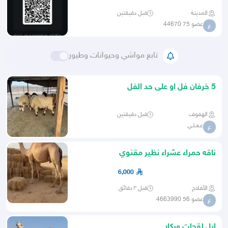
المدينة
قبل دقيقتين
عضو 75 44670
ع
تابع مواشي وحيوانات وطيور
5 خرفان فل او على حد الفل
الهفوف
قبل دقيقتين
عـعـلـي
ع
ناقه حمراء عشراء نظير مقنوي
6,000
الأفلاج
قبل ٣ دقائق
عضو 56 4663990
ع
ابل لقحات وبكار