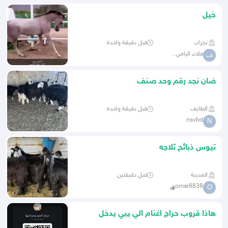
خيل
نجران
قبل دقيقة واحدة
فلان اليامي .
ف
ضان نجد رقم وحد صنف
الطايف
قبل دقيقة واحدة
nsvbd
N
تيوس ذبائح ثلاجه
المدينة
قبل دقيقتين
omar8838
O
هاذا قروب حراج اغنام الي يبي يدخل
يرسلي