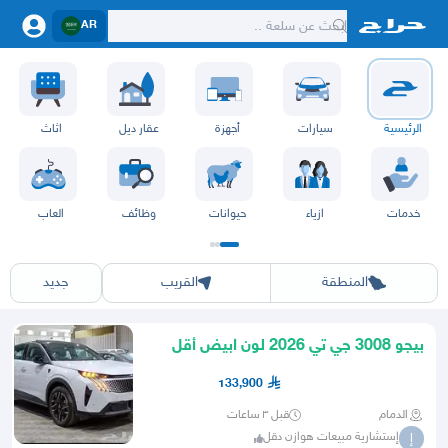
AR
الرئيسية
سيارات
أجهزة
عقار ديل
اثاث
خدمات
ازياء
حيوانات
وظائف
العاب
الرياض
الشرقيه
جده
مكه
ينبع
حفر الباطن
المدينة
الطايف
تبوك
القصيم
حائل
أبها
عسير
الباحة
جي
المنطقة
القريب
جديد
بيجو 3008 جي تي 2026 لون ابيض أقل
سعر بالسوق
133,900
الدمام
قبل ٣ ساعات
إستشارية مبيعات هوازن دقل
إ