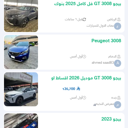
بيجو GT 3008 فل كامل 2025 بنوك
وكاش
الرياض
قبل ٦ ساعات
عمان الاول للسيارات
ع
Peugeot 3008
الدمام
أول أمس
ahmed saad83
A
بيجو 3008 GT موديل 2026 اقساط او
كاش
135,700
جده
أول أمس
معرض النخبه
م
بيجو 2023