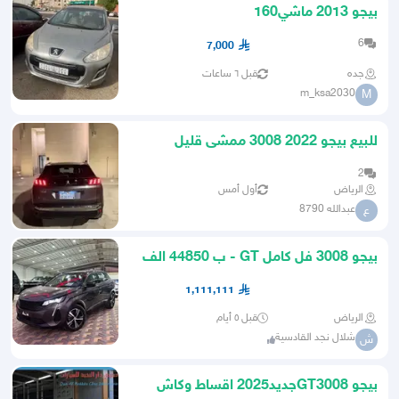
بيجو 2013 ماشي160
6
7,000
جده
قبل ٦ ساعات
m_ksa2030
M
للبيع بيجو 2022 3008 ممشى قليل
2
الرياض
أول أمس
عبدالله 8790
ع
بيجو 3008 فل كامل GT - ب 44850 الف
عرض دفعتين
1,111,111
الرياض
قبل ٥ أيام
شلال نجد القادسية
ش
بيجو GT3008جديد2025 اقساط وكاش