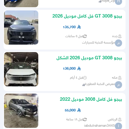
hope_2p
H
بيجو 3008 GT فل كامل موديل 2026
تصدير مصر بالمبادرة
135,700
جده
قبل ٥ ساعات
مؤسسة النخبة للسيارات
م
بيجو 3008 GT موديل 2026 الشكل
الجديد
136,000
مكه
قبل ٤ أيام
معرض النخبة المطورة
م
بيجو فل كامل 3008 موديل 2022
55,000
الرياض
قبل ١٨ ساعة
iabdulrahaman3445
I