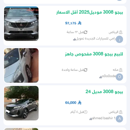
بيجو 3008 موديل2025 أقل الاسعار
97,175
الرياض
قبل ٢٢ ساعة
رامي للسيارات الجديدة تمويل
ر
للبيع بيجو 3008 مفحوص جاهز
مكه
قبل ساعة واحدة
o0o0ode
O
بيجو 3008 مديل 24
65,000
الرياض
قبل ٤ أيام
ahmed bashir 1
A