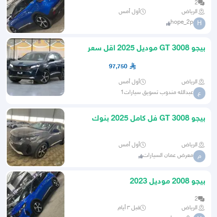
2
الرياض
أول أمس
hope_2p
H
بيجو 3008 GT موديل 2025 اقل سعر
كاش او اقساط
97,750
الرياض
أول أمس
عبدالله مندوب تسويق سيارات1
ع
بيجو GT 3008 فل كامل 2025 بنوك
وكاش
الرياض
أول أمس
معرض عمان السيارات
م
بيجو 2008 موديل 2023
2
الرياض
قبل ٣ أيام