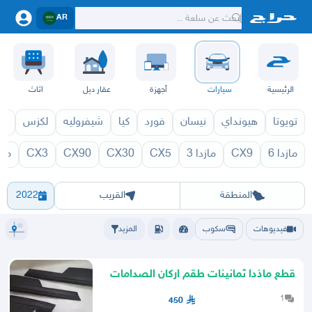
AR
الرئيسية
سيارات
أجهزة
عقار ديل
اثاث
تويوتا
هيونداي
نيسان
فورد
كيا
شيفروليه
لكزس
قط
مازدا 6
CX9
مازدا 3
CX5
CX30
CX90
CX3
مازد
626 2026
626 2027
الرياض
الشرقيه
جده
مكه
ينبع
حفر الباطن
المدينة
الطايف
تبوك
القصيم
حائل
أبها
عسير
الباحة
جي
المنطقة
القريب
2022
فيديوهات
سكوب
المزيد
قطع ماذدا ثمانينات طقم اركان الصدامات
الاماميه والخلفية
1
450