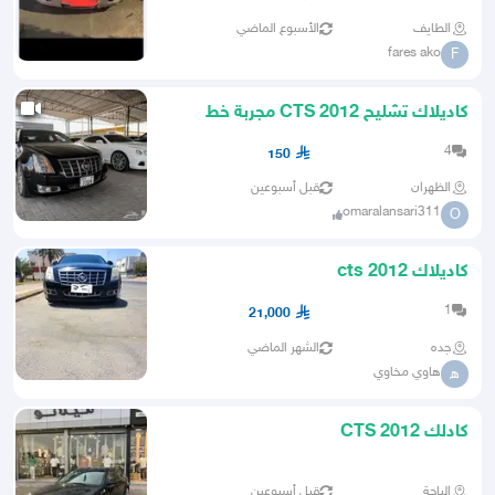
الطايف
الأسبوع الماضي
fares ako
F
كاديلاك تشليح CTS 2012 مجربة خط
الإمارات - تابي وتمارا
4
150
الظهران
قبل أسبوعين
omaralansari311
O
كاديلاك cts 2012
1
21,000
جده
الشهر الماضي
هاوي مخاوي
ه
كادلك CTS 2012
الباحة
قبل أسبوعين