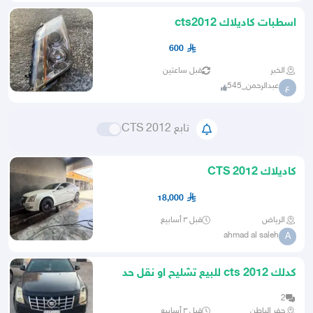
اسطبات كاديلاك cts2012
600
الخبر
قبل ساعتين
عبدالرحمن_545
ع
تابع CTS 2012
كاديلاك CTS 2012
18,000
الرياض
قبل ٣ أسابيع
ahmad al saleh
A
كدلك cts 2012 للبيع تشليح او نقل حد
البيع 12
2
حفر الباطن
قبل ٣ أسابيع