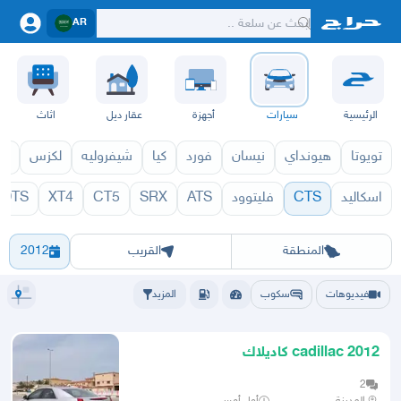
AR
الرئيسية
سيارات
أجهزة
عقار ديل
اثاث
تويوتا
هيونداي
نيسان
فورد
كيا
شيفروليه
لكزس
قط
اسكاليد
CTS
فليتوود
ATS
SRX
CT5
XT4
DTS
971
CTS 1970
الرياض
الشرقيه
جده
مكه
ينبع
حفر الباطن
المدينة
الطايف
تبوك
القصيم
حائل
أبها
عسير
الباحة
جي
المنطقة
القريب
2012
فيديوهات
سكوب
المزيد
cadillac 2012 كاديلاك
2