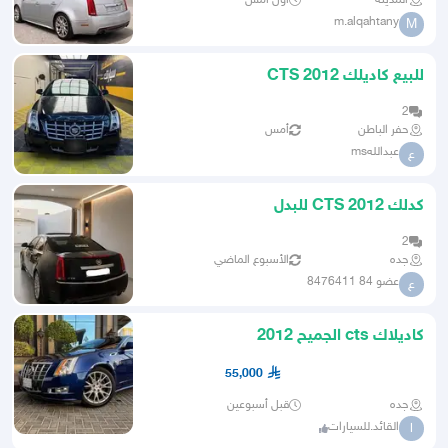
المدينة
أول أمس
m.alqahtany
M
للبيع كاديلك CTS 2012
2
حفر الباطن
أمس
عبداللهms
ع
كدلك CTS 2012 للبدل
2
جده
الأسبوع الماضي
عضو 84 8476411
ع
كاديلاك cts الجميح 2012
55,000
جده
قبل أسبوعين
القائد.للسيارات
ا