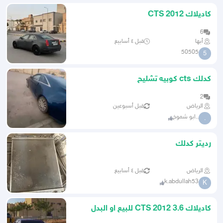
كاديلاك 2012 CTS
6
أبها
قبل ٤ أسابيع
50505
5
كدلك cts كوبيه تشليح
2
الرياض
قبل أسبوعين
..ابو شموخ
.
رديتر كدلك
الرياض
قبل ٤ أسابيع
k.abdullah53
K
كاديلاك CTS 2012 3.6 للبيع او البدل
المناسب