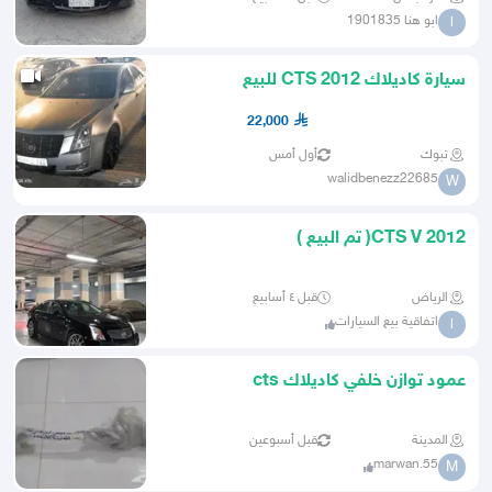
ابو هنا 1901835
ا
سيارة كاديلاك CTS 2012 للبيع
22,000
تبوك
أول أمس
walidbenezz22685
W
CTS V 2012( تم البيع )
الرياض
قبل ٤ أسابيع
اتفاقية بيع السيارات
ا
عمود توازن خلفي كاديلاك cts
المدينة
قبل أسبوعين
marwan.55
M