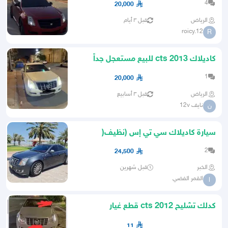
4
20,000
الرياض
قبل ٣ أيام
roicy.12
R
كاديلاك cts 2013 للبيع مستعجل جداً
1
20,000
الرياض
قبل ٣ أسابيع
نايف 12v
ن
سيارة كاديلاك سي تي إس (نظيف(
2
24,500
الخبر
قبل شهرين
القمر الفضي
ا
كدلك تشليح cts 2012 قطع غيار
11