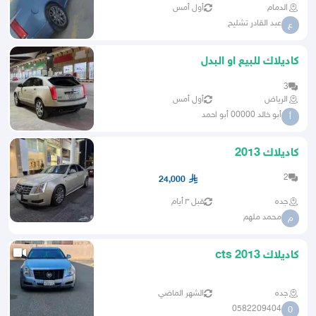
الدمام
أول أمس
عبد القادر تشليح
ع
كاديلاك للبيع او البدل
3
الرياض
أول أمس
أبو خالد 00000 أبو احمد
أ
كاديلاك 2013
2
24,000
جده
قبل ٣ أيام
محمد ملهم
م
كاديلاك cts 2013
جده
الشهر الماضي
0582209404
0