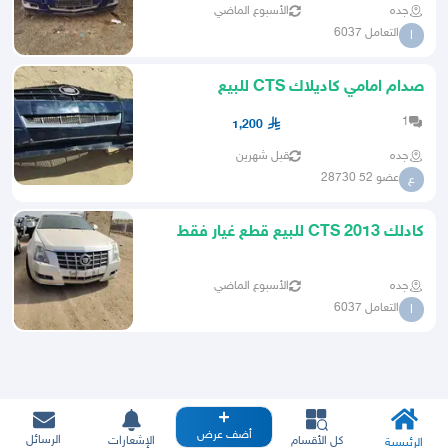
جده
الأسبوع الماضي
التعامل 6037
ا
صدام امامي كاديلاك CTS للبيع
1
1,200
جده
قبل شهرين
عضو 52 28730
ع
كادلك CTS 2013 للبيع قطع غيار فقط
جده
الأسبوع الماضي
التعامل 6037
ا
أضف عرض
الرسائل
كل الأقسام
الإشعارات
الرئيسية