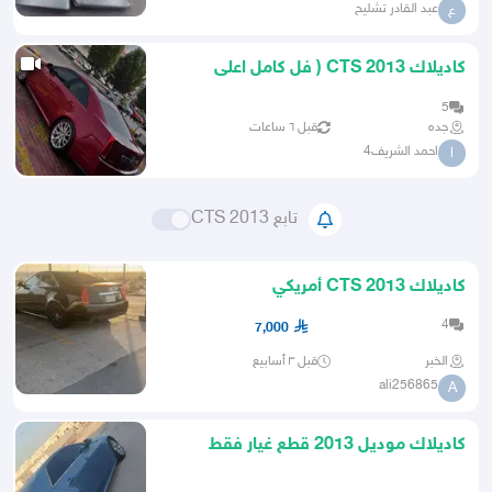
عبد القادر تشليح
ع
كاديلاك CTS 2013 ( فل كامل اعلى
مواصفات )
5
جده
قبل ٦ ساعات
احمد الشريف4
ا
تابع CTS 2013
كاديلاك CTS 2013 أمريكي
4
7,000
الخبر
قبل ٣ أسابيع
ali256865
A
كاديلاك موديل 2013 قطع غيار فقط