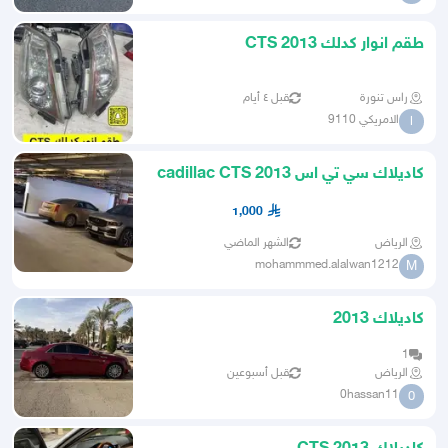
طقم انوار كدلك CTS 2013
راس تنورة
قبل ٤ أيام
الامريكي 9110
ا
كاديلاك سي تي اس cadillac CTS 2013
1,000
الرياض
الشهر الماضي
mohammmed.alalwan1212
M
كاديلاك 2013
1
الرياض
قبل أسبوعين
0hassan11
0