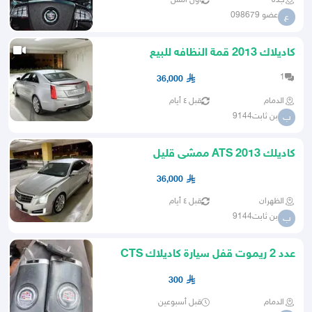
جده
أول أمس
عضو 098679
ع
كاديلاك 2013 قمة النظافه للبيع
1
36,000
الدمام
قبل ٤ أيام
بن ثابت9144
ب
كاديلك ATS 2013 ممشى قليل
36,000
الظهران
قبل ٤ أيام
بن ثابت9144
ب
عدد 2 ريموت قفل سيارة كاديلاك CTS
للبيع موديل 2013
300
الدمام
قبل أسبوعين