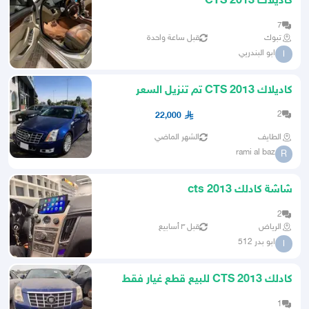
كاديلاك CTS 2013
7
تبوك
قبل ساعة واحدة
ابو البندريي
ا
كاديلاك CTS 2013 تم تنزيل السعر
لتبهيت البويه
2
22,000
الطايف
الشهر الماضي
rami al baz
R
شاشة كادلك cts 2013
2
الرياض
قبل ٣ أسابيع
ابو بدر 512
ا
كادلك CTS 2013 للبيع قطع غيار فقط
1