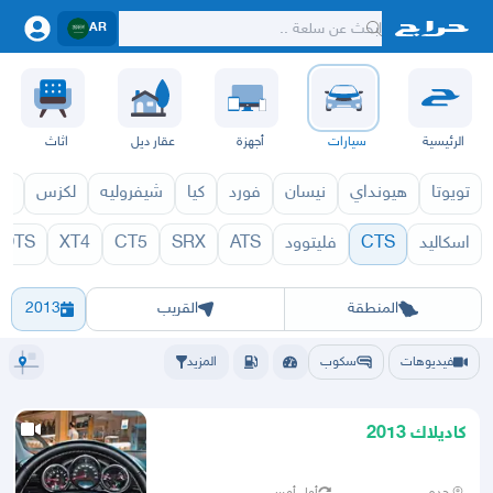
AR
الرئيسية
سيارات
أجهزة
عقار ديل
اثاث
تويوتا
هيونداي
نيسان
فورد
كيا
شيفروليه
لكزس
قط
اسكاليد
CTS
فليتوود
ATS
SRX
CT5
XT4
DTS
971
CTS 1970
الرياض
الشرقيه
جده
مكه
ينبع
حفر الباطن
المدينة
الطايف
تبوك
القصيم
حائل
أبها
عسير
الباحة
جي
المنطقة
القريب
2013
فيديوهات
سكوب
المزيد
كاديلاك 2013