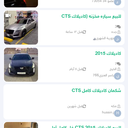
عضو 34 73054
ع
للبيع سياره مخزنه (كاديلاك CTS
بريميوم) 2015 مع لوحه مميزه
3
جده
قبل ١٣ ساعة
جورية الشهري
ج
كاديلاك 2015
7
الخرج
قبل ٥ أيام
ياسر العنزي766
ي
شكمان كاديلاك كامل CTS
مكه
قبل شهرين
hussin.j
H