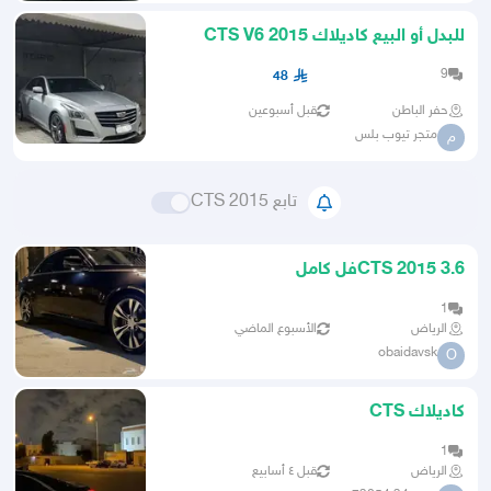
للبدل أو البيع كاديلاك CTS V6 2015
9
48
حفر الباطن
قبل أسبوعين
متجر تيوب بلس
م
تابع CTS 2015
CTS 2015 3.6فل كامل
1
الرياض
الأسبوع الماضي
obaidavsk
O
كاديلاك CTS
1
الرياض
قبل ٤ أسابيع