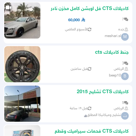
كاديلاك CTS فل اوبشن كامل مخزن نادر
دفع خلفي - لوحة مميز
7
60,000
جده
الأسبوع الماضي
meshari.sl
M
جنط كاديلاك cts
3
الرياض
قبل ساعتين
beep10
B
كاديلاك CTS تشليح 2015
5
الرياض
قبل ١٩ ساعة
تشليح وميكانيكا المطلق
ت
كاديلاك CTS فحمات سيراميك وقطع