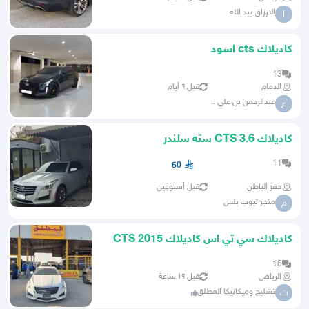
الارزاق بيد الله
ا
كاديلاك cts اسود
13
الدمام
قبل ٦ أيام
عبدالرحمن بن علي ..
ع
كاديلاك CTS 3.6 سته سلندر
11
50
حفر الباطن
قبل أسبوعين
متجر تيوب بلس
م
كاديلاك سي تي اس كاديلاك CTS 2015
تشليح
16
الرياض
قبل ١٩ ساعة
تشليح وميكانيكا المطلق
ت