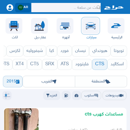
AR
الرئيسية
سيارات
أجهزة
عقار ديل
اثاث
تويوتا
هيونداي
نيسان
فورد
كيا
شيفروليه
لكزس
قط
اسكاليد
CTS
فليتوود
ATS
SRX
CT5
XT4
DTS
971
CTS 1970
الرياض
الشرقيه
جده
مكه
ينبع
حفر الباطن
المدينة
الطايف
تبوك
القصيم
حائل
أبها
عسير
الباحة
جي
المنطقة
القريب
2015
فيديوهات
سكوب
المزيد
مساعدات كهرب cts