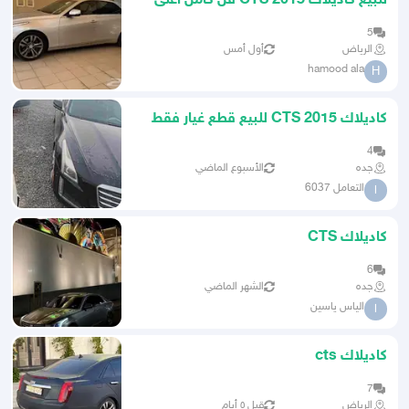
للبيع كاديلاك CTS 2015 فل كامل أعلى
فئة
5
الرياض
أول أمس
hamood ala
H
كاديلاك CTS 2015 للبيع قطع غيار فقط
4
جده
الأسبوع الماضي
التعامل 6037
ا
كاديلاك CTS
6
جده
الشهر الماضي
الياس ياسين
ا
كاديلاك cts
7
الرياض
قبل ٥ أيام