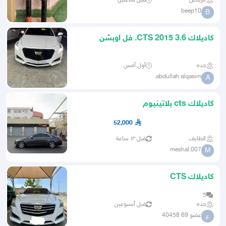
الرياض
قبل ساعتين
beep10
B
كاديلاك CTS 2015 3.6. فل اوبشن
جده
أول أمس
abdullah alqasim.
A
كاديلاك cts بلاتينيوم
52,000
الطايف
قبل ١٣ ساعة
meshal.007
M
كاديلاك CTS
5
جده
قبل أسبوعين
عضو 69 40458
ع