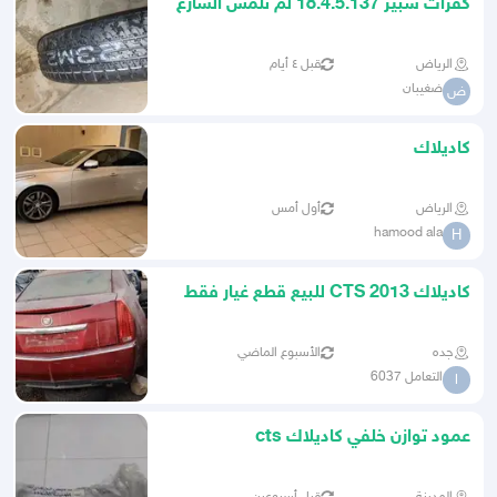
كفرات سبير 18.4.5.137 لم تلمس الشارع
سرعه 60kmh
الرياض
قبل ٤ أيام
ضغيبان
ض
كاديلاك
الرياض
أول أمس
hamood ala
H
كاديلاك CTS 2013 للبيع قطع غيار فقط
جده
الأسبوع الماضي
التعامل 6037
ا
عمود توازن خلفي كاديلاك cts