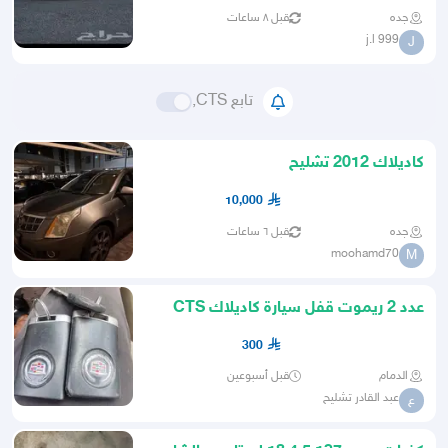
جده
قبل ٨ ساعات
j.l 999
J
تابع CTS,
كاديلاك 2012 تشليح
10,000
جده
قبل ٦ ساعات
moohamd70
M
عدد 2 ريموت قفل سيارة كاديلاك CTS
للبيع موديل 2013
300
الدمام
قبل أسبوعين
عبد القادر تشليح
ع