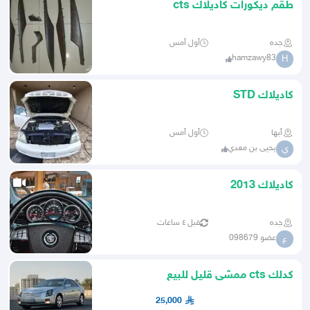
طقم ديكورات كاديلاك cts
جده
أول أمس
hamzawy83
H
كاديلاك STD
أبها
أول أمس
يحيى بن معدي
ي
كاديلاك 2013
جده
قبل ٤ ساعات
عضو 098679
ع
كدلك cts ممشى قليل للبيع
25,000