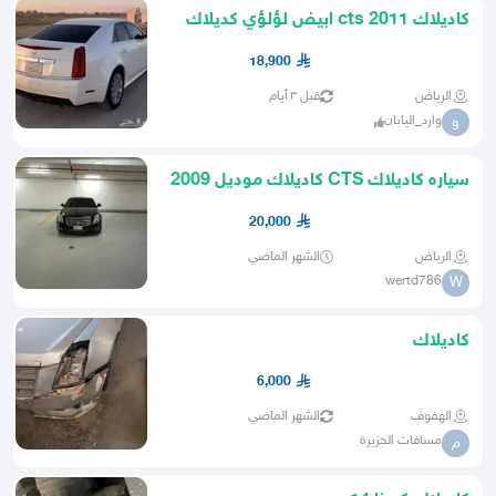
كاديلاك cts 2011 ابيض لؤلؤي كديلاك
الجميح
18,900
الرياض
قبل ٣ أيام
وارد_اليابان
و
سياره كاديلاك CTS كاديلاك موديل 2009
20,000
الرياض
الشهر الماضي
wertd786
W
كاديلاك
6,000
الهفوف
الشهر الماضي
مسافات الجزيرة
م