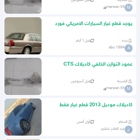
المدينة
قبل أسبوعين
marwan.55
M
يوجد قطع غيار السيارات الامريكي فورد
كاديلاك جمس
جده
قبل ٦ أيام
abu 1994
A
عمود التوازن الخلفي كاديلاك CTS
المدينة
قبل أسبوعين
marwan.55
M
كاديلاك موديل 2013 قطع غيار فقط
الدمام
أول أمس
عبد القادر تشليح
ع