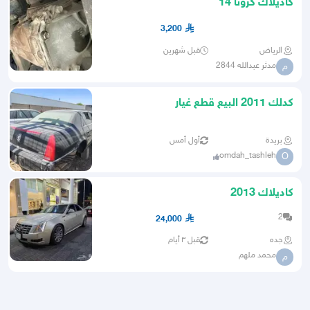
كاديلاك كرونا 14
3,200
الرياض
قبل شهرين
مدثر عبدالله 2844
م
كدلك 2011 البيع قطع غيار
بريدة
أول أمس
omdah_tashleh
O
كاديلاك 2013
2
24,000
جده
قبل ٣ أيام
محمد ملهم
م