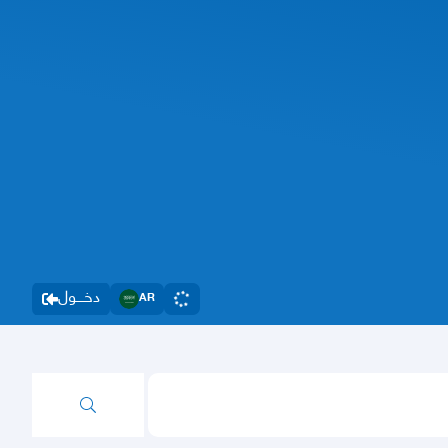
دخــــول
AR