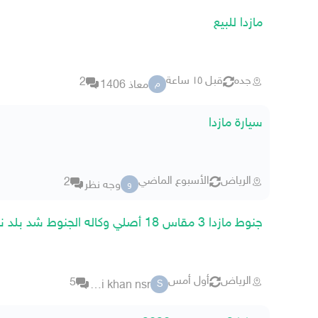
مازدا للبيع
جده
قبل ١٥ ساعة
2
معاذ 1406
م
سيارة مازدا
الرياض
الأسبوع الماضي
2
وجه نظر
و
جنوط مازدا 3 مقاس 18 أصلي وكاله الجنوط شد بلد نضيفه مره
الرياض
أول أمس
5
sami khan nsr
S