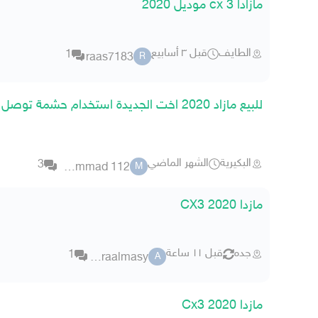
مازادا cx 3 موديل 2020
الطايف
قبل ٣ أسابيع
1
raas7183
R
للبيع مازاد 2020 اخت الجديدة استخدام حشمة توصل على الواتس
البكيرية
الشهر الماضي
3
mhammad 112
M
مازدا 2020 CX3
جده
قبل ١١ ساعة
1
amiraalmasy
A
مازدا Cx3 2020