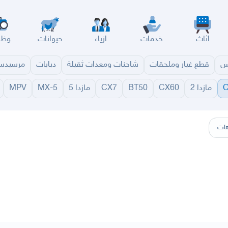
اثاث
خدمات
ازياء
حيوانات
وظا
س
قطع غيار وملحقات
شاحنات ومعدات ثقيلة
دبابات
مرسيد
مازدا 2
CX60
BT50
CX7
مازدا 5
MX-5
MPV
سير
الباحة
جيزان
نجران
الجوف
عرعر
الكويت
الإمارات
البحرين
ات