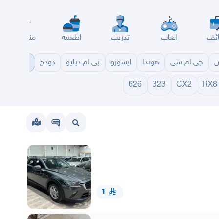
ئف
العاب
تدريب
اطعمة
مناسبات
س
جي ام سي
هوندا
ايسوزو
بي ام دبليو
دودج
مازدا
شا
626
323
CX2
RX8
1