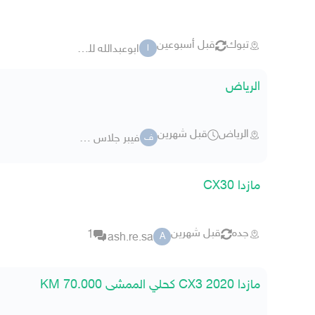
تبوك
قبل أسبوعين
ابوعبدالله للسيارات
ا
الرياض
الرياض
قبل شهرين
فيبر جلاس الاموي
ف
مازدا CX30
جده
قبل شهرين
1
ash.re.sa
A
مازدا CX3 2020 كحلي الممشى 70.000 KM