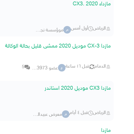
مازداء CX3. 2020
الرياض
أول أمس
موؤسسة نجد لقطع الغيار
م
مازدا CX-3 موديل 2020 ممشى قليل بحالة الوكالة
الدمام
قبل ١٦ ساعة
5
عضو 2063973
ع
مازدا CX3 موديل 2020 استاندر
الرياض
قبل ٤ أيام
معرض عبيدالله للسيارات
م
مازدا