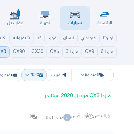
الرئيسية
سيارات
أجهزة
عقار ديل
تويوتا
هيونداي
نيسان
فورد
كيا
شيفروليه
لكز
مازدا 6
CX9
مازدا 3
CX5
CX30
CX90
CX3
الرياض
الشرقيه
جده
مكه
ينبع
حفر الباطن
المدينة
الطايف
تبوك
القصيم
حائل
أبها
ع
المنطقة
القريب
2020
فيديوه
مازدا CX3 موديل 2020 استاندر
الرياض
أول أمس
1
عبيدالله للسيارات
ع