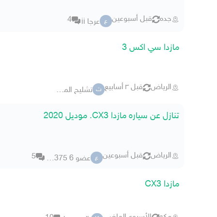
جده
قبل أسبوعين
4
عرجا ii
ع
مازدا سي اكس 3
الرياض
قبل ٣ أسابيع
تشليح المازاد
ت
تنازل عن سياره مازدا CX3. موديل 2020
الرياض
قبل أسبوعين
5
عضو 6 53375
ع
مازدا CX3