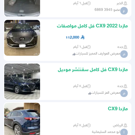
الخبر
قبل ٦ أيام
عضو 3945 6869
ع
مازدا CX9 2022 فل كامل مواصفات
خاصه
112,000
جده
قبل ٦ أيام
معرض العوارف المميز للسيارات
م
مازدا CX9 فل كامل سقنتشر موديل
2022
جده
قبل ٧ أيام
معرض العز للسيارات
م
مازدا CX9
الرياض
قبل ٧ أيام
ابو محمد السليمانية
ا