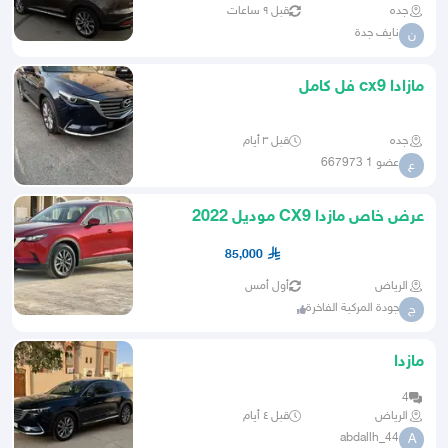
جده
قبل ٩ ساعات
نايف جدة
ن
مازادا cx9 فل كامل
جده
قبل ٣ أيام
عضو 1 667973
ع
عرض خاص مازدا CX9 موديل 2022
نصف فل دبل نظيف جداا
85,000
الرياض
أول أمس
جودة المركبة الفاخرة
ج
مازدا
4
الرياض
قبل ٤ أيام
abdallh_44
A