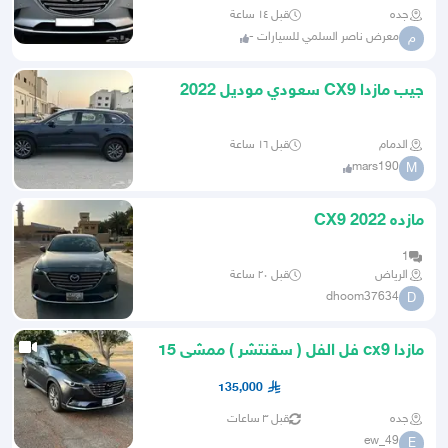
جده
قبل ١٤ ساعة
معرض ناصر السلمي للسيارات -
م
جيب مازدا CX9 سعودي موديل 2022
بودي وكاله
الدمام
قبل ١٦ ساعة
mars190
M
مازده CX9 2022
1
الرياض
قبل ٢٠ ساعة
dhoom37634
D
مازدا cx9 فل الفل ( سقنتشر ) ممشى 15
الف
135,000
جده
قبل ٣ ساعات
ew_49
E