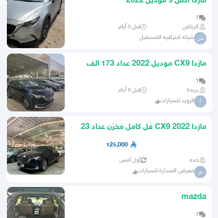
مازدا اكس 9 موديل 2022
1
الرياض
قبل ٥ أيام
شركه احترافيه المستقبل
ش
مازدا CX9 موديل 2022 عداد 173 الف
1
بريدة
قبل ٥ أيام
الزويد للسيارات
ا
مازدا CX9 2022 فل كامل مخزن عداد 23
الف ( صيانات وكالة )
125,000
جده
أول أمس
معرض الصدارة للسيارات
م
mazda
1