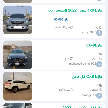
مازدا cx9 فضي 2022 الممشى 86
90,000
جده
قبل ١٣ ساعة
ezmjd2030
E
مازدا9-CX
3
بلقرن
أمس
mohamed gamal 992
M
مازدا CX9 فل كامل
2
الرياض
قبل ٥ أيام
alroogii-11
A