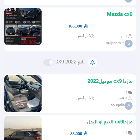
Mazda cx9
105,000
الخبر
أول أمس
sulpanrakh
S
تابع CX9 2022
مازدا cx9 موديل2022
1
الطايف
أول أمس
abugalla
A
مازداcx9 للبيع او البدل
1
85,000