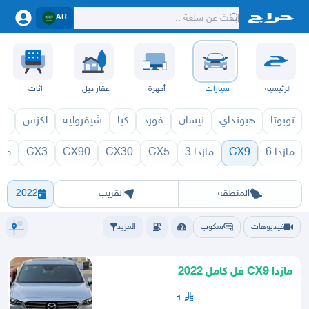
AR
الرئيسية
سيارات
أجهزة
عقار ديل
اثاث
تويوتا
هيونداي
نيسان
فورد
كيا
شيفروليه
لكزس
قط
مازدا 6
CX9
مازدا 3
CX5
CX30
CX90
CX3
مازد
971
CX9 1970
الرياض
الشرقيه
جده
مكه
ينبع
حفر الباطن
المدينة
الطايف
تبوك
القصيم
حائل
أبها
عسير
الباحة
جي
المنطقة
القريب
2022
فيديوهات
سكوب
المزيد
مازدا CX9 فل كامل 2022
1