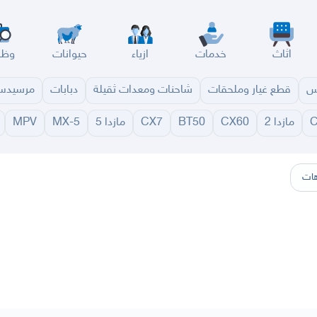
اثاث
خدمات
ازياء
حيوانات
وظا
س
قطع غيار وملحقات
شاحنات ومعدات ثقيلة
دبابات
مرسيد
مازدا 2
CX60
BT50
CX7
مازدا 5
MX-5
MPV
سير
الباحة
جيزان
نجران
الجوف
عرعر
الكويت
الإمارات
البحرين
ات