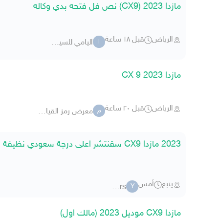
مازدا CX9) 2023) نص فل فتحه بدي وكاله
الرياض
قبل ١٨ ساعة
اليامي للسيارات
ا
مازدا CX 9 2023
الرياض
قبل ٢٠ ساعة
معرض رمز القياده للسيارات
م
2023 مازدا CX9 سقنتشر اعلى درجة سعودي نظيفة
ينبع
أمس
y-cars
Y
مازدا CX9 موديل 2023 (مالك اول)