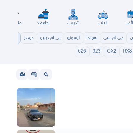
ئف
العاب
تدريب
اطعمة
مناسبات
س
جي ام سي
هوندا
ايسوزو
بي ام دبليو
دودج
مازدا
شا
626
323
CX2
RX8