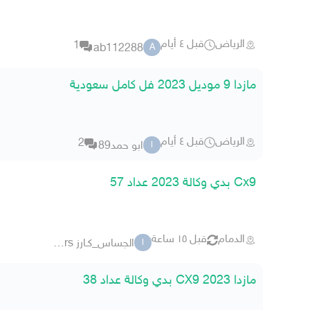
الرياض
قبل ٤ أيام
1
ab112288
A
مازدا 9 موديل 2023 فل كامل سعودية
الرياض
قبل ٤ أيام
2
ابو حمد89
ا
Cx9 بدي وكالة 2023 عداد 57
الدمام
قبل ١٥ ساعة
الجساس_كـارز aljassas_cars
ا
مازدا 2023 CX9 بدي وكالة عداد 38