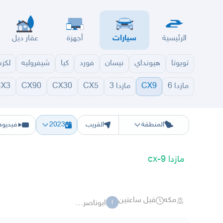
الرئيسية
سيارات
أجهزة
عقار ديل
تويوتا
هيونداي
نيسان
فورد
كيا
شيفروليه
لكز
مازدا 6
CX9
مازدا 3
CX5
CX30
CX90
CX3
الرياض
الشرقيه
جده
مكه
ينبع
حفر الباطن
المدينة
الطايف
تبوك
القصيم
حائل
أبها
ع
المنطقة
القريب
2023
فيديوه
مازدا cx-9
مكه
قبل ساعتين
ابوناصر989
ا