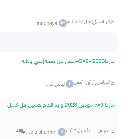
الرياض
قبل ١٧ ساعة
macnayaf
M
مازدا2023 -CX9-(نص فل فتحه)بدي وكاله
الرياض
أول أمس
اليامي للسيارات
ا
مازدا cx9 موديل 2023 وارد الحاج حسين فل كامل
خميس مشيط
قبل ٣ أيام
4
saeed alshahrani
S