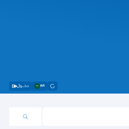
دخــــول
AR