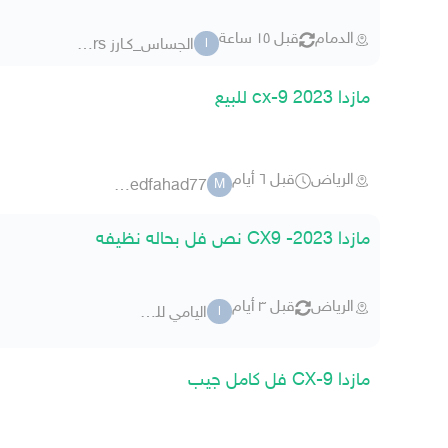
الدمام
قبل ١٥ ساعة
الجساس_كـارز aljassas_cars
ا
مازدا cx-9 2023 للبيع
الرياض
قبل ٦ أيام
mohammedfahad77
M
مازدا CX9 -2023 نص فل بحاله نظيفه
الرياض
قبل ٣ أيام
اليامي للسيارات
ا
مازدا CX-9 فل كامل جيب