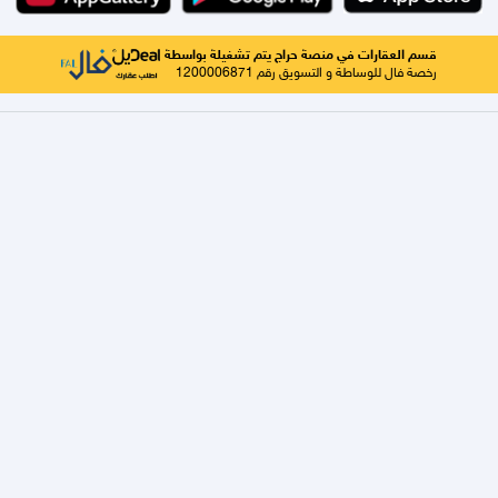
قسم العقارات في منصة حراج يتم تشغيلة بواسطة
رخصة فال للوساطة و التسويق رقم 1200006871