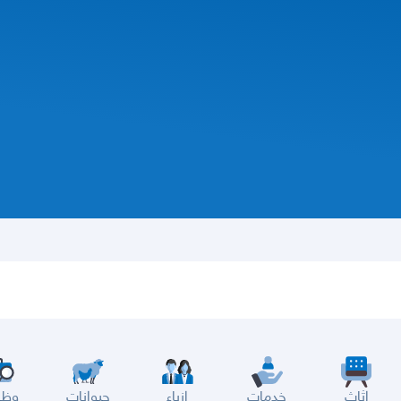
اثاث
خدمات
ازياء
حيوانات
وظا