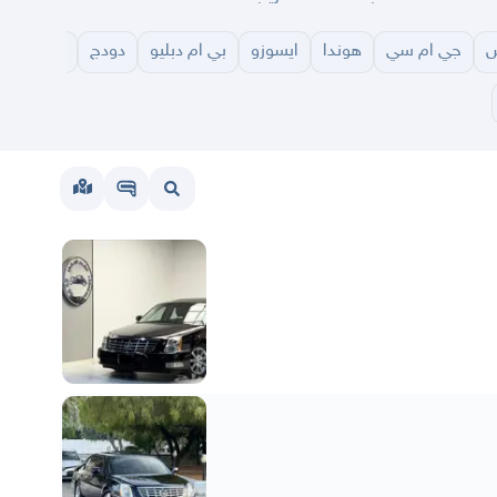
س
جي ام سي
هوندا
ايسوزو
بي ام دبليو
دودج
مازدا
شا