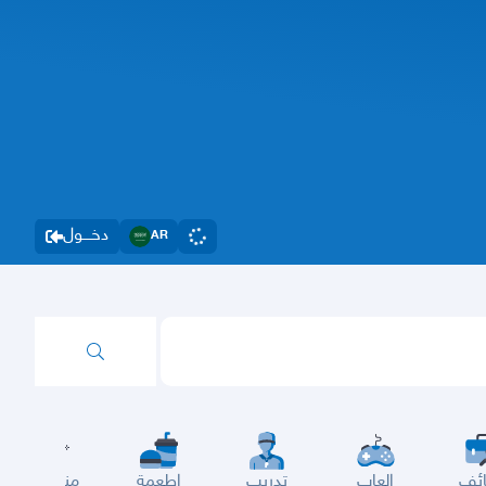
دخــــول
AR
ئف
العاب
تدريب
اطعمة
مناسبات