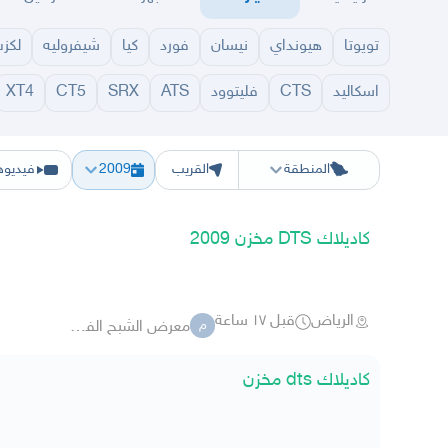
تويوتا
هيونداي
نيسان
فورد
كيا
شيفروليه
لكز
اسكاليد
CTS
فليتوود
ATS
SRX
CT5
XT4
الرياض
الشرقيه
جده
مكه
ينبع
حفر الباطن
المدينة
الطايف
تبوك
القصيم
حائل
أبها
ع
المنطقة
القريب
2009
فيديوه
كاديلاك DTS مخزن 2009
الرياض
قبل ١٧ ساعة
معرض الشبح الفضي للسيارات 1
م
كاديلاك dts مخزن