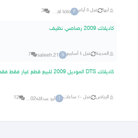
أبها
قبل ٥ أيام
3
faisal lolo
F
كاديلاك 2009 رصاصي نظيف
المدينة
قبل ٤ أسابيع
7
saleeh.21
S
كاديلاك DTS الموديل 2009 للبيع قطع غيار فقط فقط
الرياض
قبل ١٠ ساعات
12
أبو عبدالله2002
أ