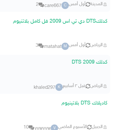
المدينة
أول أمس
2
care667
C
كدلكDTS دي تي اس 2009 فل كامل بلاتنيوم
الرياض
أول أمس
3
matahat
M
كدلك DTS 2009
الرياض
قبل ٣ أسابيع
khaled297
K
كاديلاك DTS بلاتينيوم
الجبيل
الأسبوع الماضي
10
vvwvvw
V