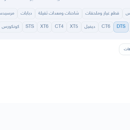
س
قطع غيار وملحقات
شاحنات ومعدات ثقيلة
دبابات
مرسيد
DTS
CT6
ديفيل
XT5
CT4
XT6
STS
كونكورس
سير
الباحة
جيزان
نجران
الجوف
عرعر
الكويت
الإمارات
البحرين
ات