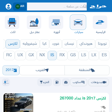
AR
الرئيسية
سيارات
أجهزة
عقار ديل
اثاث
تويوتا
هيونداي
نيسان
فورد
كيا
شيفروليه
لكزس
قط
C
RC
UX
GX
NX
IS
RX
GS
LS
LX
ES
 1971
IS 1970
الرياض
الشرقيه
جده
مكه
ينبع
حفر الباطن
المدينة
الطايف
تبوك
القصيم
حائل
أبها
عسير
الباحة
جي
المنطقة
القريب
2017
فيديوهات
سكوب
المزيد
لكزس is 2017 عداد 267000
1