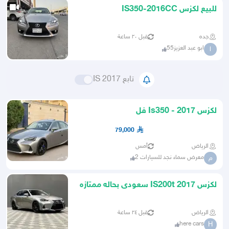
للبيع لكزس IS350-2016CC
جده
قبل ٢٠ ساعة
ابو عبد العزيز55
ا
تابع IS 2017
لكزس Is350 - 2017 فل
79,000
الرياض
أمس
معرض سماء نجد للسيارات 2
م
لكزس 2017 IS200t سعودى بحاله ممتازه
ماشاء الله
الرياض
قبل ٢٤ ساعة
here cars
H