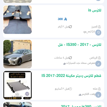
لكزس is
300
المبرز
قبل ٣ أيام
qs_m731
Q
لكزس - 2017 - IS350 - فل
الرياض
قبل ٤ ساعات
معرض سماء نجد للسيارات
م
قطع لكزس رديتر مكينة IS 2017-2022
مكه
قبل ٣ أسابيع
وقت اللكزس
و