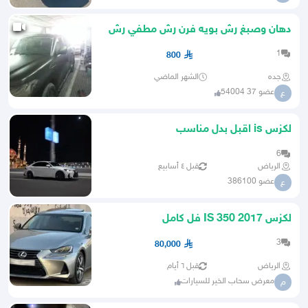
دهان وصبغ رش بويه فرن رش مطفي رش
وكالة سمكره بويه
1
800
جده
الشهر الماضي
عضو 37 54004
ع
لكزس is اقبل بدل مناسب
6
الرياض
قبل ٤ أسابيع
عضو 386100
ع
لكزس IS 350 2017 فل كامل
3
80,000
الرياض
قبل ٦ أيام
معرض سحاب الخير للسيارات
م