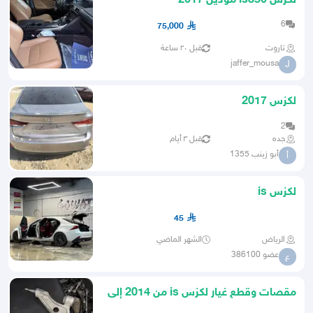
لكزس is350 موديل 2017
6
75,000
تاروت
قبل ٢٠ ساعة
jaffer_mousa
J
لكزس 2017
2
جده
قبل ٣ أيام
أبو زينب 1355
أ
لكزس is
45
الرياض
الشهر الماضي
عضو 386100
ع
مقصات وقطع غيار لكزس is من 2014 إلى
2020حق الوكاله نظيفة