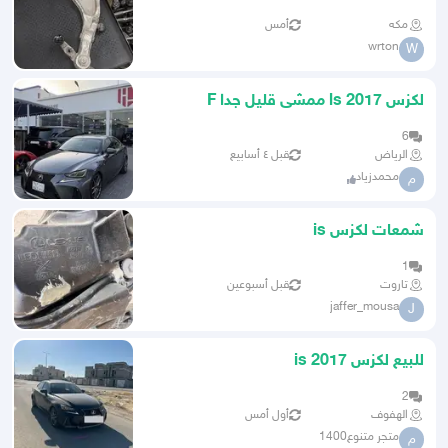
مكه
أمس
wrton
W
لكزس ls 2017 ممشى قليل جدا F
6
الرياض
قبل ٤ أسابيع
محمدزياد
م
شمعات لكزس is
1
تاروت
قبل أسبوعين
jaffer_mousa
J
للبيع لكزس is 2017
2
الهفوف
أول أمس
متجر متنوع1400
م