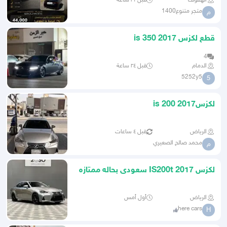
الهفوف
قبل ٢١ ساعة
متجر متنوع1400
م
قطع لكزس 2017 is 350
4
الدمام
قبل ٢٤ ساعة
5252y5
5
لكزسis 200 2017
الرياض
قبل ٤ ساعات
محمد صالح الصعيري
م
لكزس 2017 IS200t سعودى بحاله ممتازه
ماشاء الله
الرياض
أول أمس
here cars
H