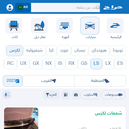
AR
الرئيسية
سيارات
أجهزة
عقار ديل
اثاث
تويوتا
هيونداي
نيسان
فورد
كيا
شيفروليه
لكزس
قط
C
RC
UX
GX
NX
IS
RX
GS
LS
LX
ES
1971
LS 1970
الرياض
الشرقيه
جده
مكه
ينبع
حفر الباطن
المدينة
الطايف
تبوك
القصيم
حائل
أبها
عسير
الباحة
جي
المنطقة
القريب
2023
فيديوهات
سكوب
المزيد
شمعات لكزس