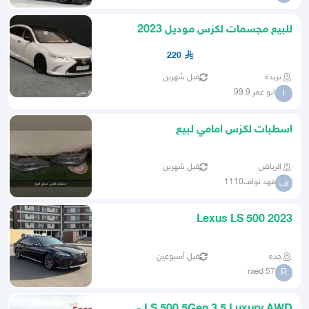
للبيع مجسمات لكزس موديل 2023
220
بريدة
قبل شهرين
ابو عمر 99.9
ا
اسطبات لكزس امامي لبيع
الرياض
قبل شهرين
فهد نواف1110
ف
Lexus LS 500 2023
جده
قبل أسبوعين
raed 57
R