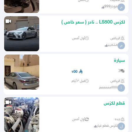
الطايف
أمس
موبار999
م
لكزس LS500 .. نادر ( سعر خاص )
الرياض
أول أمس
مـتـمـيـز
م
سيارة
3
100
الرياض
قبل ٣ أيام
ااااااامممممم
ا
قطع لكزس
جده
أول أمس
لكزس قطع غيار
ل