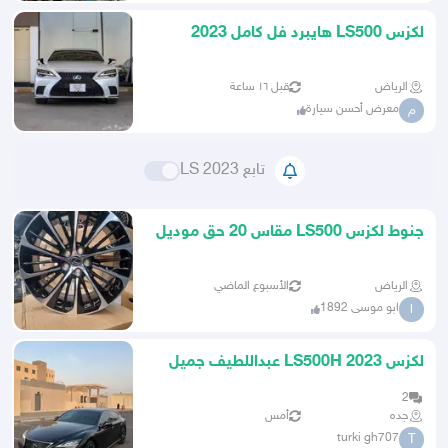
لكزس LS500 هايبرد فل كامل 2023
الرياض
قبل ١٦ ساعة
معرض أحسن سيارة
م
تابع LS 2023
جنوط لكزس LS500 مقاس 20 حق موديل
2023 درجه اولى كوبي ون
الرياض
الأسبوع الماضي
ابو موسى 1892
ا
لكزس LS500H 2023 عبداللطيف جميل
مواصفات نادره
2
جده
أمس
turki gh707
T