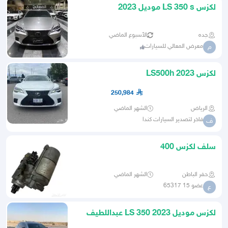
لكزس LS 350 s موديل 2023
جده
الأسبوع الماضي
معرض المعالي للسيارات
م
لكزس LS500h 2023
250,984
الرياض
الشهر الماضي
فاخر لتصدير السيارات كندا
ف
سلف لكزس 400
حفر الباطن
الشهر الماضي
عضو 15 65317
ع
لكزس موديل 2023 LS 350 عبداللطيف
جميل