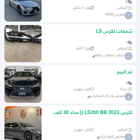
6
الرياض
قبل ٨ دقائق
الفارس4554
ا
شمعات لكزس LS
1
الرياض
قبل ٣ أيام
تشليح شمعات وكاله
ت
تم البيع
3
بريدة
قبل شهرين
معرض ون كار للسيارات
م
لكزس LS350 BB 2023 (( عداد 30 الف
كم فقط ))
الرياض
قبل شهرين
معرض اوتو بارك
م