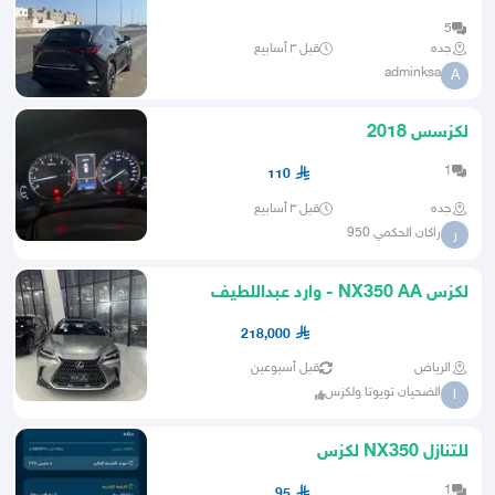
5
جده
قبل ٣ أسابيع
adminksa
A
لكزسس 2018
1
110
جده
قبل ٣ أسابيع
راكان الحكمي 950
ر
لكزس NX350 AA - وارد عبداللطيف
جميل 2026
218,000
الرياض
قبل أسبوعين
الضحيان تويوتا ولكزس
ا
للتنازل NX350 لكزس
1
95