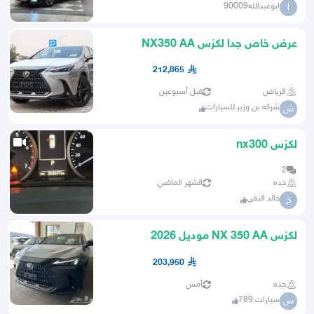
ابوعبدالله90009
ا
عرض خاص جدا لكزس NX350 AA
سعودي بنزين اقل سعر
212,865
الرياض
قبل أسبوعين
شركه بن وزير للسيارات
ش
لكزس nx300
2
جده
الشهر الماضي
خالد النقي
خ
لكزس NX 350 AA موديل 2026
203,950
جده
أمس
سيارات 789
س