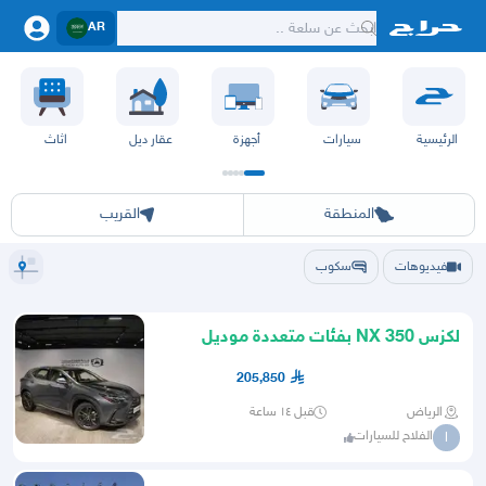
AR
الرئيسية
سيارات
أجهزة
عقار ديل
اثاث
الرياض
الشرقيه
جده
مكه
ينبع
حفر الباطن
المدينة
الطايف
تبوك
القصيم
حائل
أبها
عسير
الباحة
جي
المنطقة
القريب
فيديوهات
سكوب
لكزس NX 350 بفئات متعددة موديل
2026
205,850
الرياض
قبل ١٤ ساعة
الفلاح للسيارات
ا