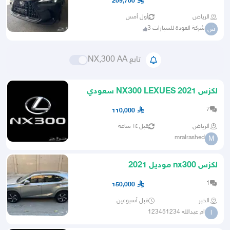
209,700
الرياض
أول أمس
شركة العودة للسيارات 3
ش
تابع NX,300 AA
لكزس 2021 NX300 LEXUES سعودي
ممشى 60 فقط اسود استخدام بنت
7
110,000
الرياض
قبل ١٤ ساعة
mralrashed
M
لكزس nx300 موديل 2021
1
150,000
الخبر
قبل أسبوعين
ام عبدالله 123451234
ا