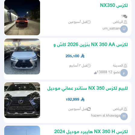
لكزس NX350
1
الرياض
قبل أسبوعين
um_sattam
U
لكزس NX 350 AA بنزين 2026 كاش و
تمويل بنوك
205,100
المدينة
قبل ٣ أسابيع
عضو 12 13888
ع
للبيع لكزس NX 350 ستاندر عماني موديل
2026 جديدة أصفار
192,999
الرياض
قبل أسبوعين
hazem al.khawaga
H
لكزس NX 350 H هايبرد موديل 2024