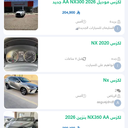
لكزس موديل 2026 AA NX300 جديد
للبيع
204,900
بريدة
أمس
السليمان للسيارات الجديدة
ا
لكزس NX 2020
جده
قبل ٧ ساعات
ابواهيم علي للسيارت
ا
لكزس Nx
2
الرياض
أمس
asguejdndf
A
لكزس NX350 AA بنزين 2026