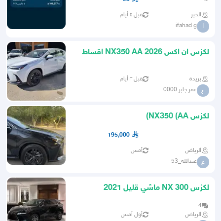
الخبر
قبل ٥ أيام
ifahad g
I
لكزس ان اكس NX350 AA 2026 اقساط
شهرية و50 50 البنك الاهلي 0
بريدة
قبل ٣ أيام
عمر جابر 0000
ع
لكزس NX350 (AA)
195,000
الرياض
أمس
عبدالله_53
ع
لكزس NX 300 ماشي قليل 2021
4
الرياض
أول أمس