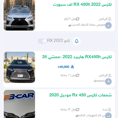
لكزس RX 450h 2022 اف سبورت
الرياض
قبل ٣ أيام
معرض سماء الشفاء الحديث
م
تابع RX 2022
لكزس RX450h هايبرد 2022 -ممشي 35
الف فل كامل(علي الضمان)
140,000
الرياض
قبل ١٦ ساعة
almotirii
A
شمعات لكزس Rx 450 موديل 2020
2022
جده
قبل ٢٣ ساعة
بي كار لتجهيزات الذكيه
ب