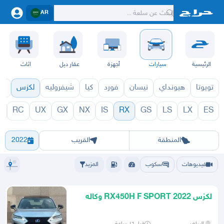
AR
الرئيسية
سيارات
أجهزة
عقار ديل
اثاث
تويوتا
هيونداي
نيسان
فورد
كيا
شيفروليه
لكزس
قط
C
RC
UX
GX
NX
IS
RX
GS
LS
LX
ES
1971
RX 1970
الرياض
الشرقيه
جده
مكه
ينبع
حفر الباطن
المدينة
الطايف
تبوك
القصيم
حائل
أبها
عسير
الباحة
جي
المنطقة
القريب
2022
فيديوهات
سكوب
المزيد
لكزس RX450H F SPORT 2022 وكاله
عدا قطعه