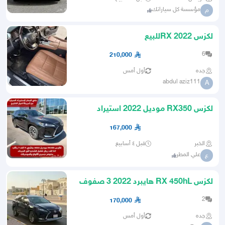
مؤسسة كل سياراتك
م
لكزس RX 2022للبيع
6
210,000
جده
أول أمس
abdul aziz111
A
لكزس RX350 موديل 2022 استيراد
امريكا
167,000
الخبر
قبل ٤ أسابيع
علي المطر
ع
لكزس RX 450hL هايبرد 2022 3 صفوف
7 مقاعد لوحة شبة مميزة
2
170,000
جده
أول أمس