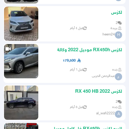
لكزس
2
بريدة
قبل ٤ أيام
heem24
H
لكزس RX450h موديل 2022 وكالة
179,500
جده
قبل ٦ أيام
عبدالرحمن الحربى
ع
لكزس RX 450 HB 2022
2
جده
قبل ٥ أيام
al_wafi2222
A