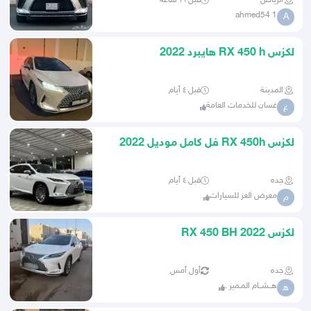
الرياض
قبل ١٦ ساعة
ahmed54 1
A
لكزس RX 450 h هايبرد 2022
المدينة
قبل ٤ أيام
غسان للخدمات العامة
غ
لكزس RX 450h فل كامل موديل 2022
جده
قبل ٤ أيام
معرض العز للسيارات
م
لكزس RX 450 BH 2022
جده
أول أمس
هــشــام المـميز .
ه