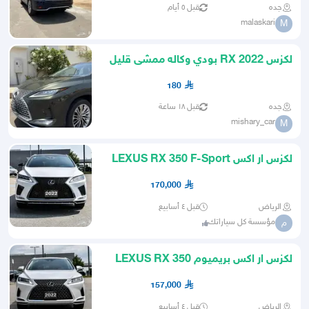
جده
قبل ٥ أيام
malaskari
M
لكزس RX 2022 بودي وكاله ممشى قليل
180
جده
قبل ١٨ ساعة
mishary_car
M
لكزس ار اكس LEXUS RX 350 F-Sport
3 SUV موديل 2022
170,000
الرياض
قبل ٤ أسابيع
مؤسسة كل سياراتك
م
لكزس ار اكس بريميوم LEXUS RX 350
PREMIUM موديل 2022
157,000
الرياض
قبل ٤ أسابيع