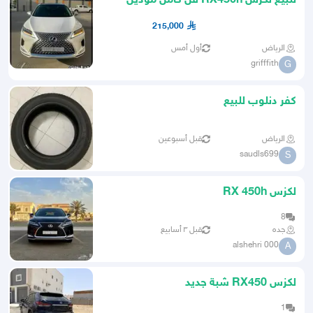
للبيع لكزس RX450h فل كامل موديل
2022
215,000
الرياض
أول أمس
grifffith
G
كفر دنلوب للبيع
الرياض
قبل أسبوعين
saudls699
S
لكزس RX 450h
8
جده
قبل ٣ أسابيع
alshehri 000
A
لكزس RX450 شبة جديد
1