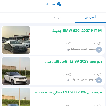
محادثة
العروض
سكوب
BMW 520i 2027 KIT M جديدة
جده
أمس
معرض العون للسيارات .
م
رنج روفر 2023 SV فل كامل ناغي على
الضمان والصيانة
جده
أمس
معرض العون للسيارات .
م
مرسيدس CLE200 2026 جفالي شبه جديده
جده
أمس