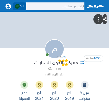
AR
م
200
تقييم
7056
متابعة
معرض العون للسيارات .
@aloan
آخر ظهور الآن
قبل ٧
تاجر
تاجر
تاجر
دفع
سنوات
2019
2020
2021
العمولة