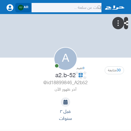
AR
A
0
تقييم
30
متابعة
a2.b-52
@id18899846_A2b52
آخر ظهور الآن
قبل ٣
سنوات