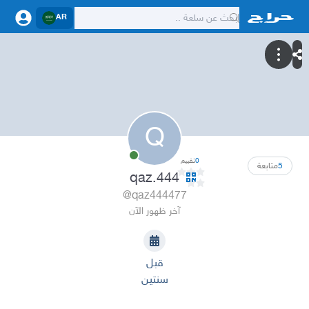
AR
Q
0
تقييم
5
متابعة
qaz.444
@qaz444477
آخر ظهور الآن
قبل
سنتين