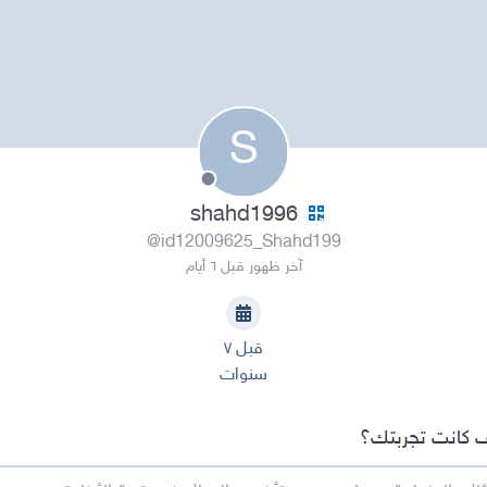
S
shahd1996
@id12009625_Shahd199
آخر ظهور قبل ٦ أيام
قبل ٧
سنوات
 كانت تجربتك؟