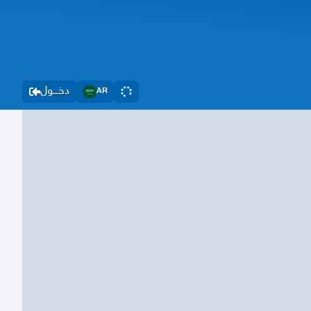
دخــــول
AR